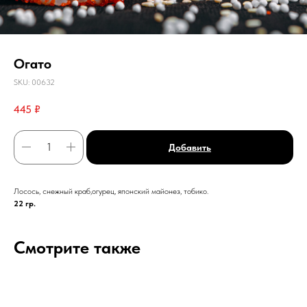
Огато
SKU:
00632
445
₽
Добавить
Лосось, снежный краб,огурец, японский майонез, тобико.
22 гр.
Смотрите также