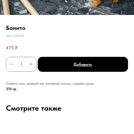
Бонито
SKU:
00699
475
₽
Добавить
Спайси соус, зеленый лук, копченый лосось, стружка тунца
210 гр.
Смотрите также