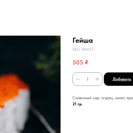
Гейша
SKU:
00437
505
₽
Добавить
Сливочный сыр, огурец, омлет, кра
21 гр.