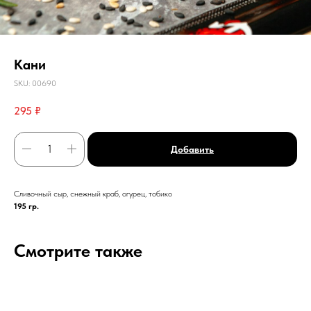
Кани
SKU:
00690
295
₽
Добавить
Сливочный сыр, снежный краб, огурец, тобико
195 гр.
Смотрите также