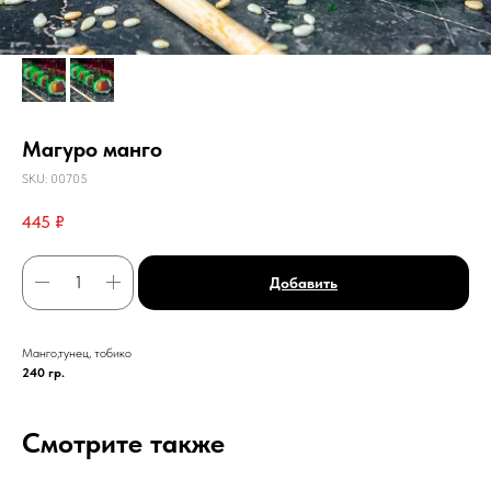
Магуро манго
SKU:
00705
445
₽
Добавить
Манго,тунец, тобико
240 гр.
Смотрите также