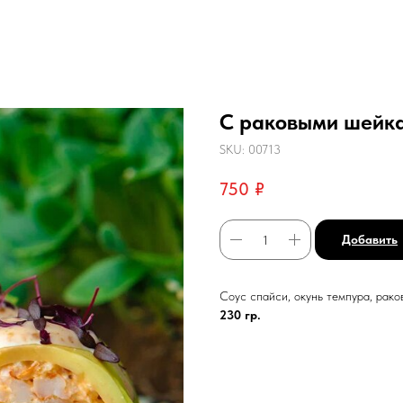
С раковыми шейк
SKU:
00713
750
₽
Добавить
Соус спайси, окунь темпура, рако
230 гр.