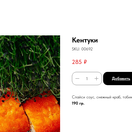
Кентуки
SKU:
00692
285
₽
Добавить
Спайси соус, снежный краб, тобик
190 гр.