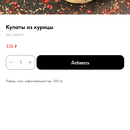
Купаты из курицы
SKU:
00499
335
₽
Добавить
Лаваш, соус, маринованный лук, 300 гр