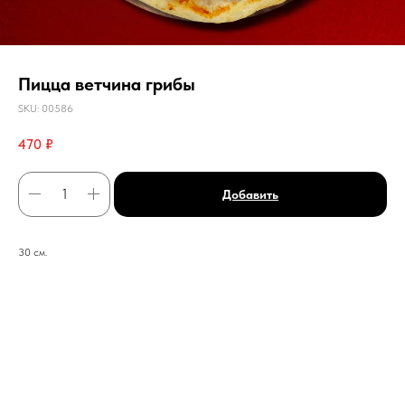
Пицца ветчина грибы
SKU:
00586
470
₽
Добавить
30 см.