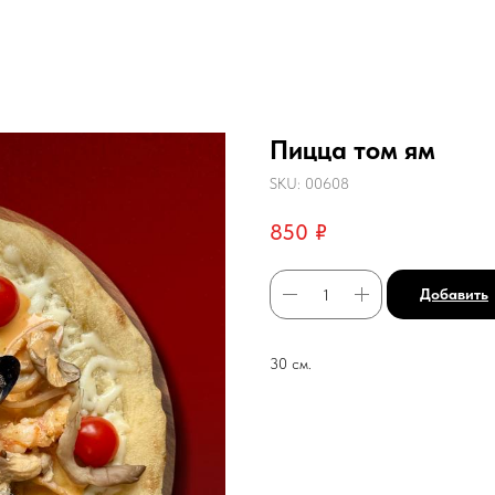
Пицца том ям
SKU:
00608
850
₽
Добавить
30 см.