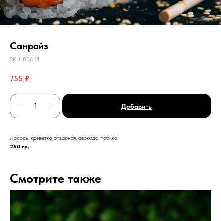
Санрайз
SKU:
00634
755
₽
Добавить
Лосось, креветка отварная, авокадо, тобико.
250 гр.
Смотрите также