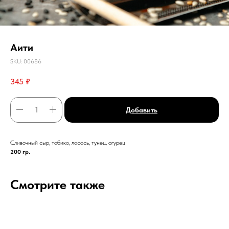
Аити
SKU:
00686
345
₽
Добавить
Сливочный сыр, тобико, лосось, тунец, огурец
200 гр.
Смотрите также