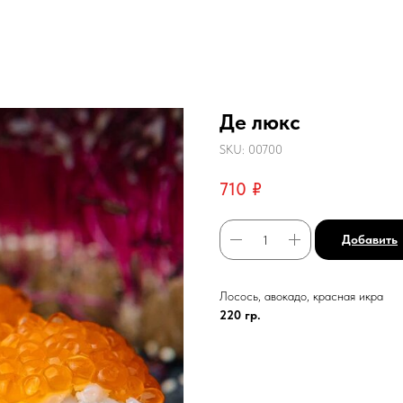
Де люкс
SKU:
00700
710
₽
Добавить
Лосось, авокадо, красная икра
220 гр.