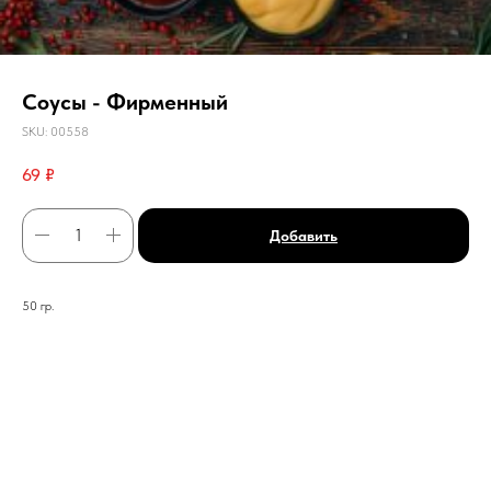
Соусы - Фирменный
SKU:
00558
69
₽
Добавить
50 гр.