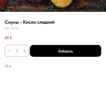
Соусы - Кисло сладкий
SKU:
00561
69
₽
Добавить
50 гр.