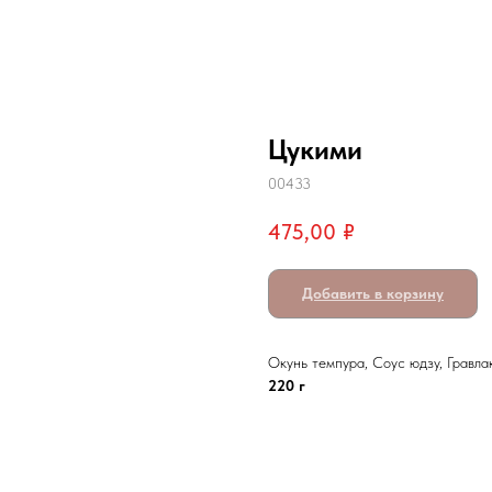
Цукими
00433
475,00
₽
Добавить в корзину
Окунь темпура, Соус юдзу, Гравл
220 г