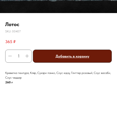
Лотос
SKU:
00407
365
₽
Добавить в корзину
Креветка темпура, Кляр, Сухари панко, Соус юдзу, Глиттер розовый, Соус васаби,
Соус чеддар
260 г