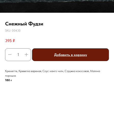
Снежный Фудзи
SKU:
00430
395
₽
Добавить в корзину
Креметте, Креветка вареная, Соус манго чили, Стружка кокосовая, Малина
порошок
180 г