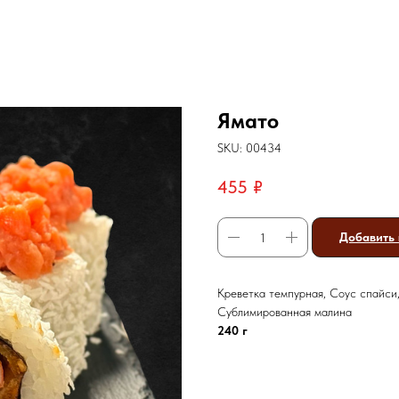
Ямато
SKU:
00434
455
₽
Добавить 
Креветка темпурная, Соус спайси,
Сублимированная малина
240 г