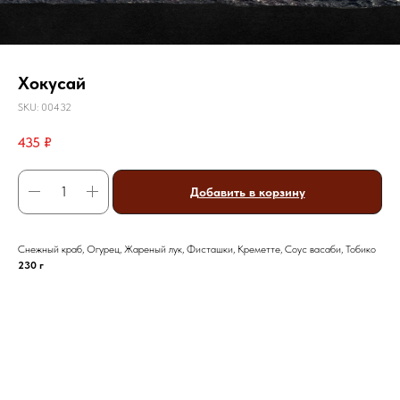
Хокусай
SKU:
00432
435
₽
Добавить в корзину
Снежный краб, Огурец, Жареный лук, Фисташки, Креметте, Соус васаби, Тобико
230 г