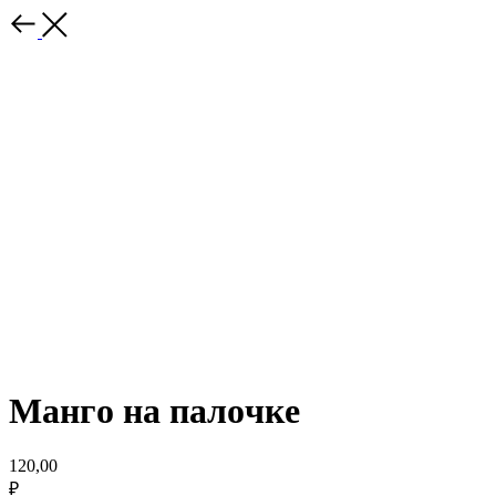
Мaнгo на палoчкe
120,00
₽