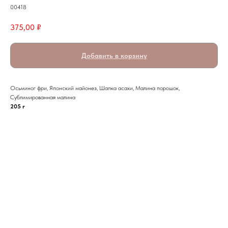
00418
375,00
₽
Добавить в корзину
Осьминог фри, Японский майонез, Шапка асахи, Малина порошок,
Сублимированная малина
205 г