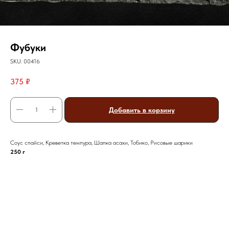
Фубуки
SKU:
00416
375
₽
Добавить в корзину
Соус спайси, Креветка темпура, Шапка асахи, Тобико, Рисовые шарики
250 г